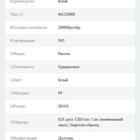
6Производство:
Китай
7Код СС:
841320000
8Поставка способности:
200000pcs/day
9Сертификация:
ISO
10Форма:
Насосы
11Особенность:
Одноразовые
12Цвет:
белый
13Материал:
PP
14Размер:
28/410
0,01 долл. США/шт. 1 шт. (минимальный
15Образцы:
заказ) | Запросить образец
16Конфигурация:
Доступно.