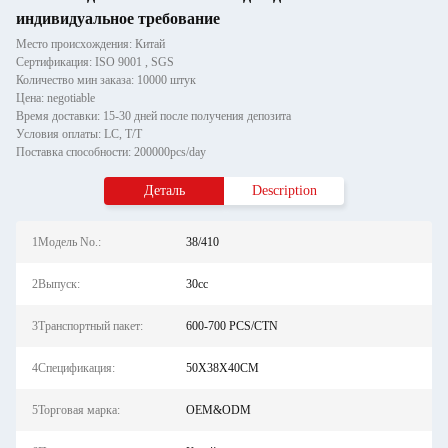
индивидуальное требование
Место происхождения: Китай
Сертификация: ISO 9001 , SGS
Количество мин заказа: 10000 штук
Цена: negotiable
Время доставки: 15-30 дней после получения депозита
Условия оплаты: LC, T/T
Поставка способности: 200000pcs/day
Деталь
Description
1Модель No.:
38/410
2Выпуск:
30cc
3Транспортный пакет:
600-700 PCS/CTN
4Спецификация:
50X38X40CM
5Торговая марка:
OEM&ODM