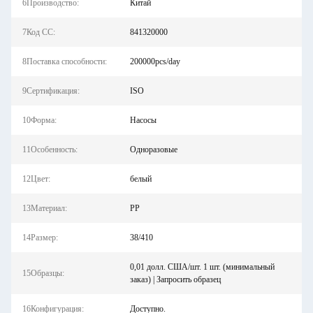
6Производство:
Китай
7Код СС:
841320000
8Поставка способности:
200000pcs/day
9Сертификация:
ISO
10Форма:
Насосы
11Особенность:
Одноразовые
12Цвет:
белый
13Материал:
PP
14Размер:
38/410
0,01 долл. США/шт. 1 шт. (минимальный
15Образцы:
заказ) | Запросить образец
16Конфигурация:
Доступно.