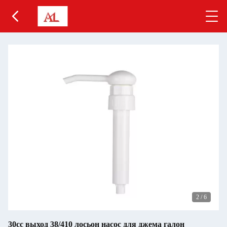
2
/
6
30cc выход 38/410 лосьон насос для джема галон