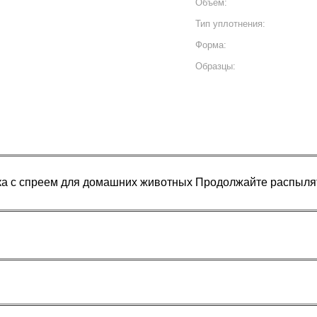
Объем:
Тип уплотнения:
Форма:
Образцы:
ка с спреем для домашних животных Продолжайте распылят