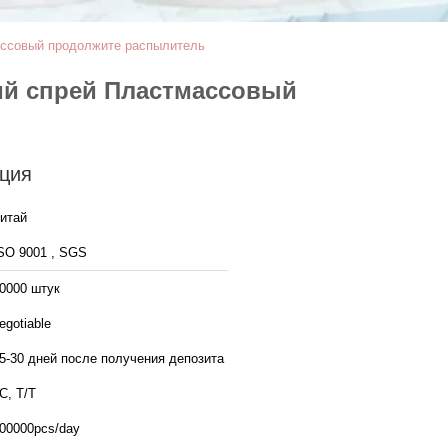
ассовый продолжите распылитель
ий спрей Пластмассовый
ция
итай
SO 9001 , SGS
0000 штук
egotiable
5-30 дней после получения депозита
C, T/T
00000pcs/day