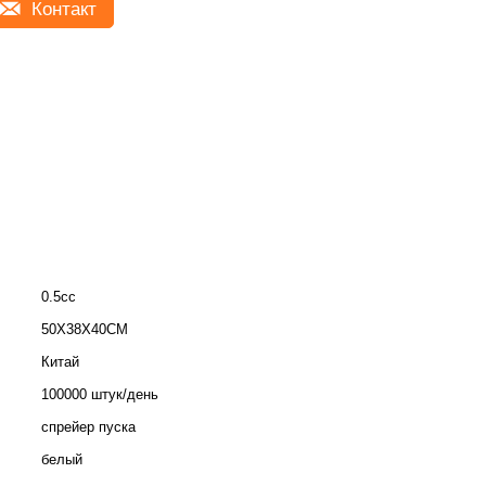
Контакт
0.5cc
50X38X40CM
Китай
100000 штук/день
спрейер пуска
белый