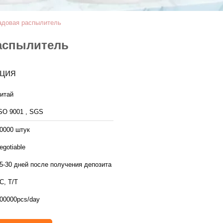
садовая распылитель
распылитель
ция
итай
SO 9001 , SGS
0000 штук
egotiable
5-30 дней после получения депозита
C, T/T
00000pcs/day