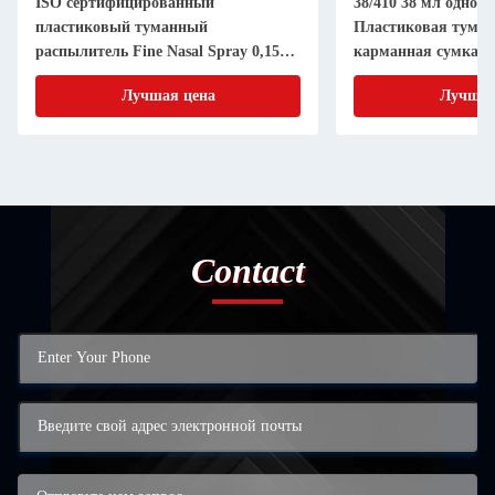
ISO сертифицированный
38/410 38 мл однор
пластиковый туманный
Пластиковая туман
распылитель Fine Nasal Spray 0,15cc
карманная сумка э
24mm 20mm
чистый
Лучшая цена
Лучшая
Contact