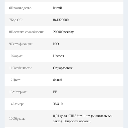
6Производство:
Китай
7Код СС:
841320000
8Поставка способности:
200000pcs/day
9Сертификация:
ISO
10Форма:
Насосы
11Особенность:
Одноразовые
12Цвет:
белый
13Материал:
PP
14Размер:
38/410
0,01 долл. США/шт. 1 шт. (минимальный
15Образцы:
заказ) | Запросить образец