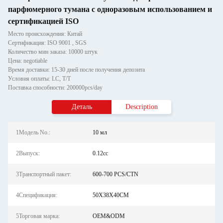
парфюмерного тумана с одноразовым использованием и
сертификацией ISO
Место происхождения: Китай
Сертификация: ISO 9001 , SGS
Количество мин заказа: 10000 штук
Цена: negotiable
Время доставки: 15-30 дней после получения депозита
Условия оплаты: LC, T/T
Поставка способности: 200000pcs/day
Деталь
Description
1Модель No.:
10 мл
2Выпуск:
0.12cc
3Транспортный пакет:
600-700 PCS/CTN
4Спецификация:
50X38X40CM
5Торговая марка:
OEM&ODM