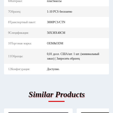
6Материал:
пластмассы
7Образец:
1-10 PCS бесплатно
8Транспортный пакет:
3000PCS/CTN
9Спецификация:
50X38X40CM
10Торговая марка:
OEM&ODM
0,01 долл. США/шт. 1 шт. (минимальный
11Образцы:
заказ) | Запросить образец
12Конфигурация:
Доступно.
Similar Products