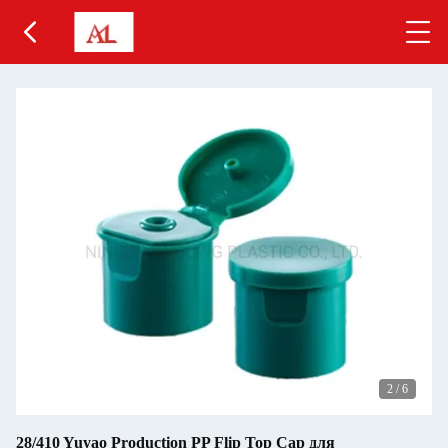
2
/
6
28/410 Yuyao Production PP Flip Top Cap для