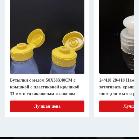
Бутылки с медом 50X38X40CM с
24/410 28/410 Нажи
крышкой с пластиковой крышкой
затягивать крышку
33 мм и силиконовым клапаном
винт для мытья рук
Лучшая цена
Лучшая